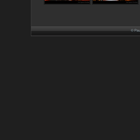
© Pau